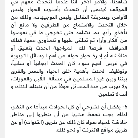
شاهدنا، والأمر الآخر أننا عندما نتحدث معهم في
الموقف فينبغي أن نتحدث بأسلوب الحوار وليس
الأوامر، وبطريقة التفاعل وليس التوجيهات، وذلك من
خلال التحدث والاستماع من الطرفين ولا مانع أن
تأخذي رأيها بما نشاهد حتى تخرجي ما في نفوسها
من أفكار وآراء ثم تعلقي عليها و تتحاوري معها، فتلك
المواقف فرصة لك لمواجهة الحدث بتعليق أو
مناقشة أو إدارة حوار حوله من أهم الوسائل التربوية
في غرس القيم سواء كان الحدث ايجابياً أو سلبياً،
وتوظيف الحدث بأهمية خلق الحياء والستر والفرق
بيننا وبين غير المسلمين في مسألة القُبل والعورات،
ولا نهرب من هذه المسائل خوفاً من أن تتبناها ابنتك و
أنت لا تعلمين.
6- يفضل أن تشرحي أن كل الحوادث مبدأها من النظر،
لذلك يجب تحفظ عينيها عن أن ينظروا إلى مناظر
خادشة للحياء سواء كان ذلك عن طريق (القنوات) أو عن
طريق مواقع الانترنت أو نحو ذلك.