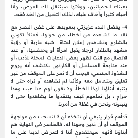
بعينك الجميلتين، ووقتها سينتقل لك المرض، وأنا
أحبك كثيراً وأخاف عليك، لذلك التقبيل من الخد فقط.
4- يفضل البدء عزيزتي بتعويدها على غض البصر مع
نقد ما تشاهده من أخطاء من حولها، فمثلاً تكوني
بالشارع وتشاهدي إعلان لفتاة شبه عارية أو رؤية
مشهد بالتلفاز لرجلا يقبل امرأة أو يحتضنها، أو عند
الاتصال مع النت تظهر بعض الدعايات المخلة للأدب، أو
عند متابعة المسلسل أو الكارتون نكتشف أنه يروج
للشذوذ الجنسي، فيجب أن لا نمر على الموقف من غير
تعليق ونتعامل معه وكأننا لم نشاهده أو نراه حتى لا
ينتبه أبناؤنا لهذا الخطأ، ولا نقول لهم هذا عيب وهذا
حرام ، بل نعلمهم كيف ينتقدوا ما يشاهدوا حتى لا
يتبنونه ونحن في غفلة من أمرنا.
5-أهم قرار ينبغي أن نتخذه أن لا ننسحب من مواجهة
الموقف أو أن ندير وجهنا له، فالخاسر في النهاية هم
أبناؤنا لأنهم سيعتقدون أننا لا اعتراض لدينا على ما