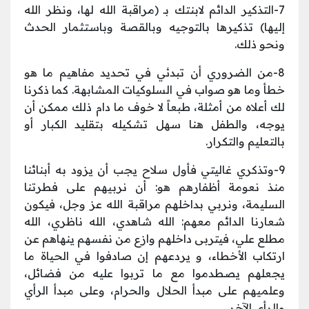
7-التذكير الدائم لابنتك بـ (مراقبة الله لها، ونظر الله
إليها) تذكيرها بالتوجيه وبالقصة وباستثمار الحدث
ونحو ذلك.
8-من الضروري أن تبدئي في تحديد مفاهيم ما هو
خطأ وما هو صواب في السلوكيات المشابهة. كما ذكرنا
لك أعلاه من أمثلة، طبعاً لا خوف ما دام ذلك ممكن أن
يوجه، والطفل هنا سهل تشكيله بتقليد الكبار أو
بالتعليم والتكرار.
9-وتذكري غاليتي فأول سلاح يجب أن يزود به أبنائنا
منذ نعومة أظفارهم هو: أن نربيهم على فطرتنا
السليمة، ونربي بداخلهم مراقبة الله عز وجل، فيكون
شعارنا الدائم معهم: الله شاهدي، الله ناظري، الله
مطلع علي، فيتربى داخلهم وازع من نفسهم ينهاهم عن
ارتكاب الأخطاء، و يردعهم إن صادفوا في الحياة ما
يجعلهم يصطدموا مع ما تربوا عليه من فضائل،
وعلميهم على مبدأ الحلال والحرام، وعلى مبدأ الرأي
والرأي الآخر.