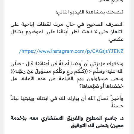
ننصحك بمشاهدة الفيديو التالي:
التصرف الصحيح في حال مرت لقطات إباحية على
التلفاز حتى لا نلفت نظر أبنائنا على الموضوع بشكل
عكسي.
https://www.instagram.com/p/CAGsjsYJENZ/
ونذكرك عزيزتي أن أولادنا أمانةٌ في أعناقنا؛ قال - صلَّى
الله عليه وسلَّم -: ((كلُّكم راعٍ وكلُّكم مسؤولٌ عن رعيَّته))
ونحن مسؤولون يوم القيامة عن هذه الأمانة: هل
حَفظناها أو ضيَّعناها؟
وأخيراً نسأل الله أن يبارك لك في ابنتك وينبتها نباتاً
حسناً.
د. جاسم المطوع والفريق الاستشاري معه بـ(خدمة
معين) يتمنى لك التوفيق