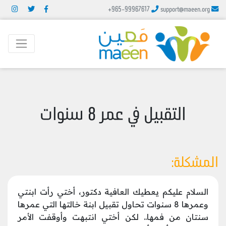
+965-99967617
support@maeen.org
التقبيل في عمر 8 سنوات
المشكلة:
السلام عليكم يعطيك العافية دكتور، أختي رأت ابنتي
وعمرها 8 سنوات تحاول تقبيل ابنة خالتها التي عمرها
سنتان من فمها.. لكن أختي انتبهت وأوقفت الأمر