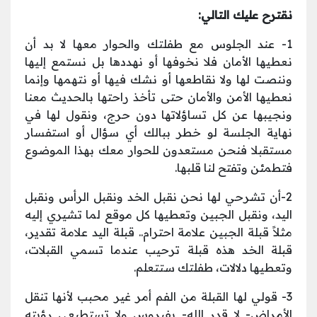
نقترح عليك التالي:
1- عند الجلوس مع طفلتك والحوار معها لا بد أن
نعطيها الأمان فلا نخوفها أو نهددها بل نستمع إليها
وننصت لها ولا نقاطعها أو نشك فيها أو نتهمها وإنما
نعطيها الأمن والأمان حتى تأخذ راحتها بالحديث معنا
ونجيبها عن كل تساؤلاتها دون حرج، ونقول لها في
نهاية الجلسة لو خطر ببالك أي سؤال أو استفسار
مستقبلا فنحن مستعدون للحوار معك بهذا الموضوع
فتطمئن وتفتح لنا قلبها.
2-أن تشرحي لها نحن نقبل الخد ونقبل الرأس ونقبل
اليد، ونقبل الجبين وتعطيها كل موقع لما تشيري إليه
مثلاً قبلة الجبين علامة احترام.. قبلة اليد علامة تقدير،
قبلة الخد هذه قبلة ترحيب عندما تسمي القبلات،
وتعطيها دلالات، طفلتك ستتعلم.
3- قولي لها القبلة من الفم أمر غير محبب لأنها تنقل
الأمراض- لا قدر الله- بفيروس ولا تستطيعي رؤيته